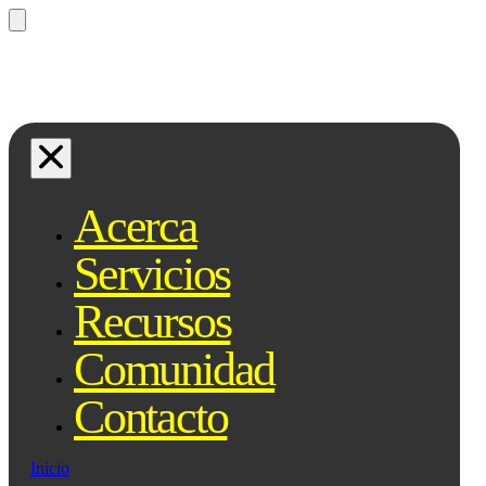
¿Preguntas? Preguntale a Qe, tu
asistente legal...
Acerca
Servicios
Recursos
Comunidad
Contacto
Inicio