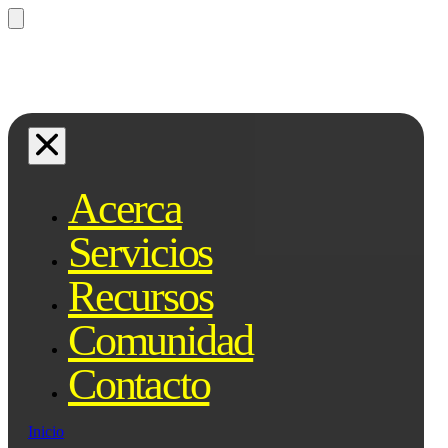
¿Preguntas? Preguntale a Qe, tu
asistente legal...
Acerca
Servicios
Recursos
Comunidad
Contacto
Inicio