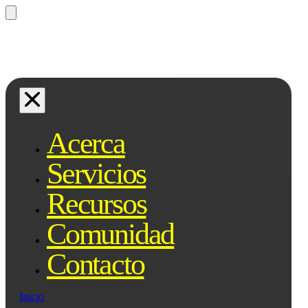
¿Preguntas? Preguntale a Qe, tu
asistente legal...
Acerca
Servicios
Recursos
Comunidad
Contacto
Inicio