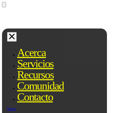
¿Preguntas? Preguntale a Qe, tu
asistente legal...
Acerca
Servicios
Recursos
Comunidad
Contacto
Inicio