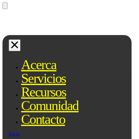
¿Preguntas? Preguntale a Qe, tu
asistente legal...
Acerca
Servicios
Recursos
Comunidad
Contacto
Inicio