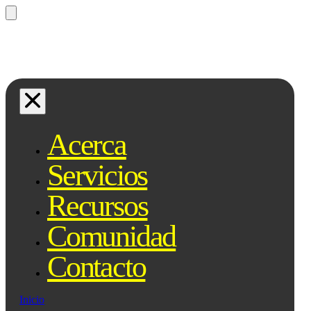
¿Preguntas? Preguntale a Qe, tu
asistente legal...
Acerca
Servicios
Recursos
Comunidad
Contacto
Inicio