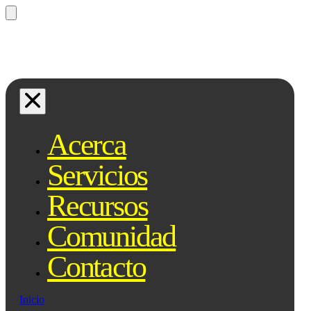
¿Preguntas? Preguntale a Qe, tu
asistente legal...
Acerca
Servicios
Recursos
Comunidad
Contacto
Inicio