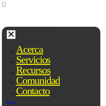
¿Preguntas? Preguntale a Qe, tu
asistente legal...
Acerca
Servicios
Recursos
Comunidad
Contacto
Inicio