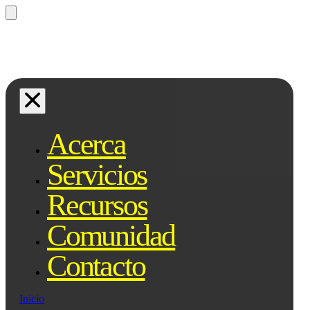
¿Preguntas? Preguntale a Qe, tu
asistente legal...
Acerca
Servicios
Recursos
Comunidad
Contacto
Inicio