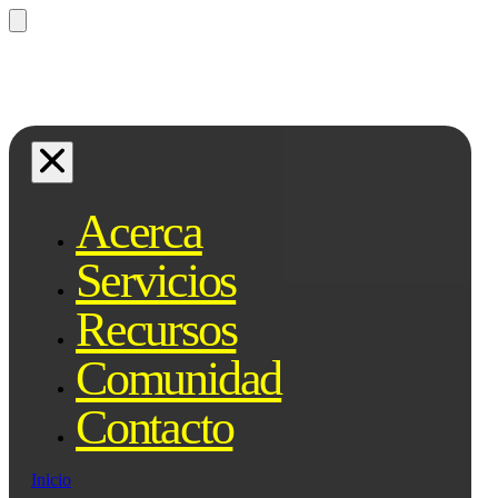
¿Preguntas? Preguntale a Qe, tu
asistente legal...
Acerca
Servicios
Recursos
Comunidad
Contacto
Inicio