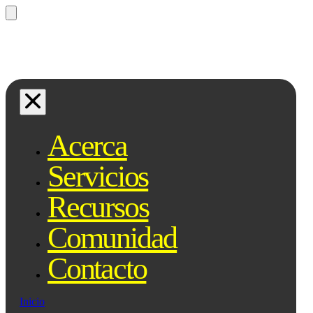
¿Preguntas? Preguntale a Qe, tu
asistente legal...
Acerca
Servicios
Recursos
Comunidad
Contacto
Inicio