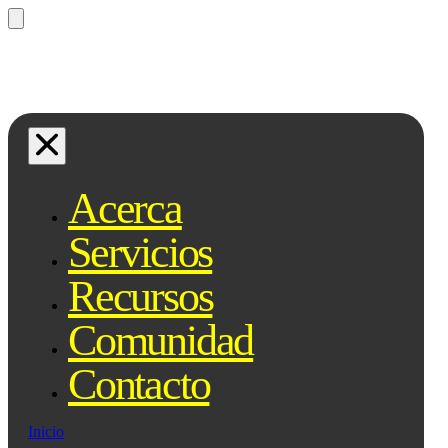
¿Preguntas? Preguntale a Qe, tu
asistente legal...
Acerca
Servicios
Recursos
Comunidad
Contacto
Inicio