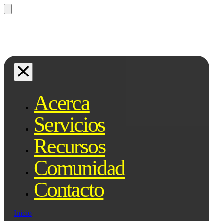
¿Preguntas? Preguntale a Qe, tu
asistente legal...
Acerca
Servicios
Recursos
Comunidad
Contacto
Inicio