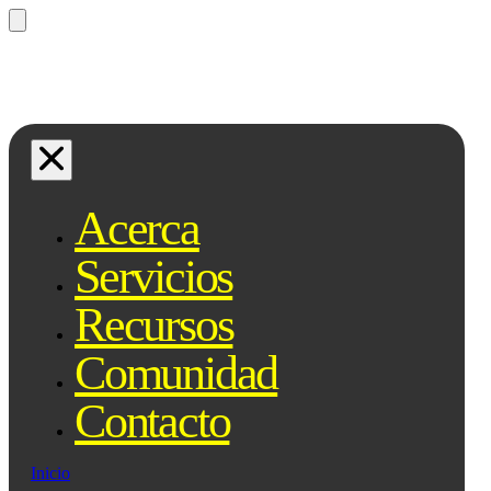
¿Preguntas? Preguntale a Qe, tu
asistente legal...
Acerca
Servicios
Recursos
Comunidad
Contacto
Inicio