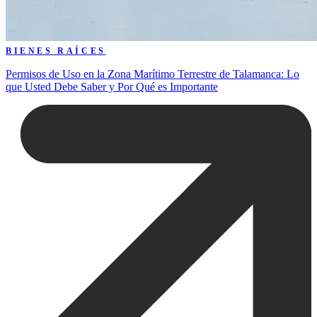
BIENES RAÍCES
Permisos de Uso en la Zona Marítimo Terrestre de Talamanca: Lo
que Usted Debe Saber y Por Qué es Importante