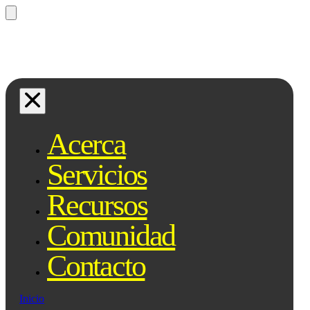
¿Preguntas? Preguntale a Qe, tu
asistente legal...
Acerca
Servicios
Recursos
Comunidad
Contacto
Inicio