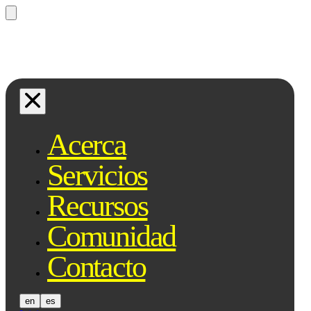
¿Preguntas? Preguntale a Qe, tu
asistente legal...
Acerca
Servicios
Recursos
Comunidad
Contacto
en
es