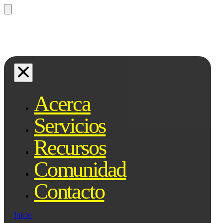
¿Preguntas? Preguntale a Qe, tu
asistente legal...
Acerca
Servicios
Recursos
Comunidad
Contacto
Inicio