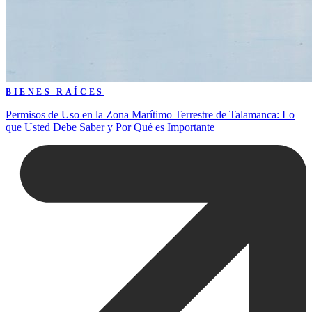
BIENES RAÍCES
Permisos de Uso en la Zona Marítimo Terrestre de Talamanca: Lo
que Usted Debe Saber y Por Qué es Importante