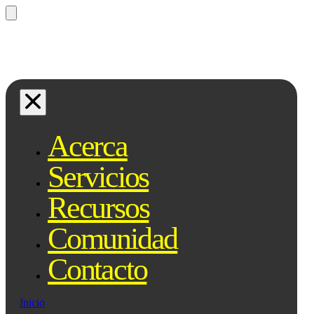
¿Preguntas? Preguntale a Qe, tu
asistente legal...
Acerca
Servicios
Recursos
Comunidad
Contacto
Inicio