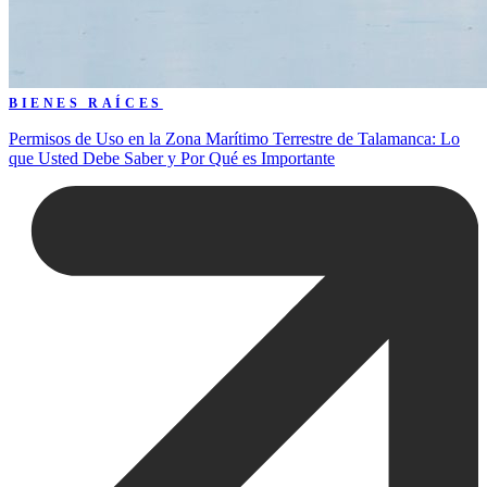
BIENES RAÍCES
Permisos de Uso en la Zona Marítimo Terrestre de Talamanca: Lo
que Usted Debe Saber y Por Qué es Importante