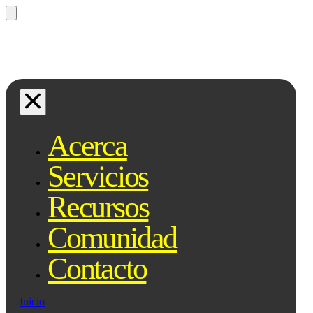
¿Preguntas? Preguntale a Qe, tu
asistente legal...
Acerca
Servicios
Recursos
Comunidad
Contacto
Inicio