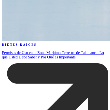
BIENES RAÍCES
Permisos de Uso en la Zona Marítimo Terrestre de Talamanca: Lo
que Usted Debe Saber y Por Qué es Importante