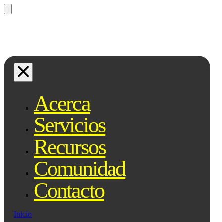
¿Preguntas? Preguntale a Qe, tu
asistente legal...
Acerca
Servicios
Recursos
Comunidad
Contacto
Inicio