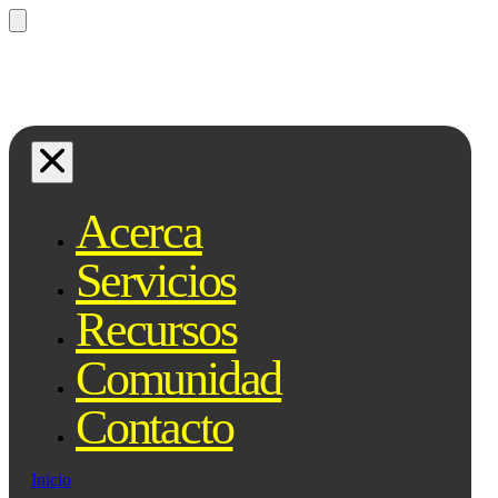
¿Preguntas? Preguntale a Qe, tu
asistente legal...
Acerca
Servicios
Recursos
Comunidad
Contacto
Inicio