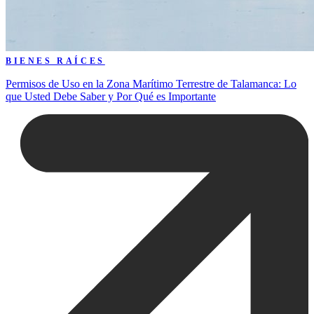
BIENES RAÍCES
Permisos de Uso en la Zona Marítimo Terrestre de Talamanca: Lo
que Usted Debe Saber y Por Qué es Importante