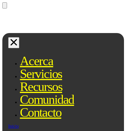
¿Preguntas? Preguntale a Qe, tu
asistente legal...
Acerca
Servicios
Recursos
Comunidad
Contacto
Inicio