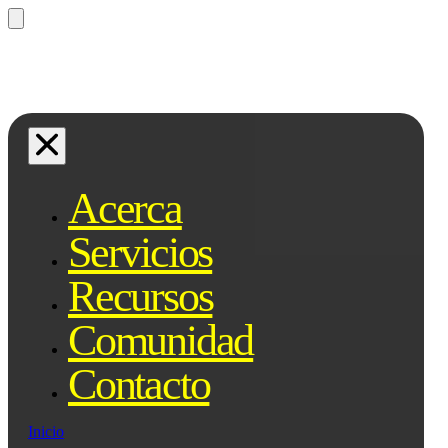
¿Preguntas? Preguntale a Qe, tu
asistente legal...
Acerca
Servicios
Recursos
Comunidad
Contacto
Inicio