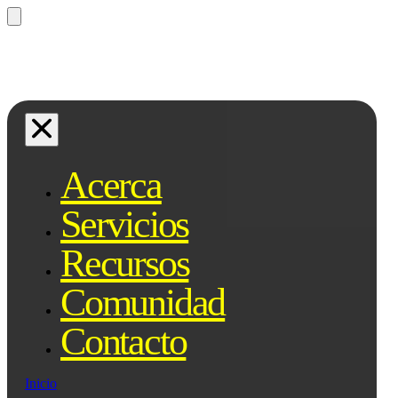
¿Preguntas? Preguntale a Qe, tu
asistente legal...
Acerca
Servicios
Recursos
Comunidad
Contacto
Inicio