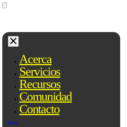
¿Preguntas? Preguntale a Qe, tu
asistente legal...
Acerca
Servicios
Recursos
Comunidad
Contacto
Inicio