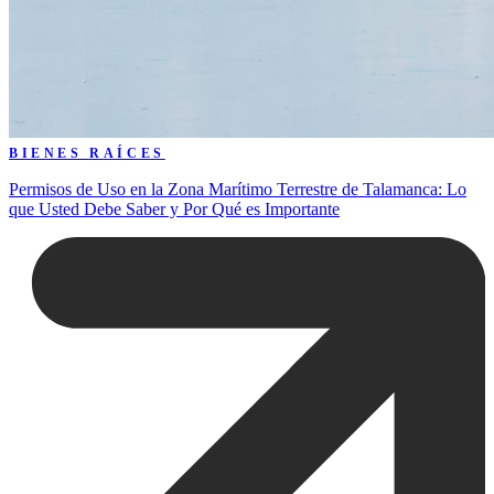
BIENES RAÍCES
Permisos de Uso en la Zona Marítimo Terrestre de Talamanca: Lo
que Usted Debe Saber y Por Qué es Importante